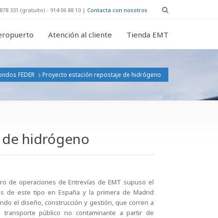
878 331 (gratuito) - 914 06 88 10 |
Contacta con nosotros
eropuerto
Atención al cliente
Tienda EMT
ondos FEDER
Proyecto estación repostaje de hidrógeno
e de hidrógeno
tro de operaciones de Entrevías de EMT supuso el
cas de este tipo en España y la primera de Madrid
do el diseño, construcción y gestión, que corren a
 transporte público no contaminante a partir de