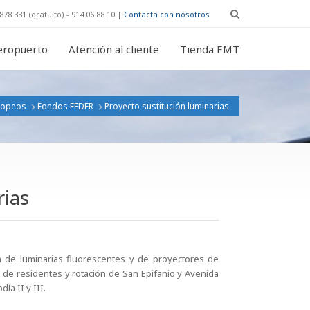
878 331 (gratuito) - 914 06 88 10 |
Contacta con nosotros
eropuerto
Atención al cliente
Tienda EMT
ropeos
Fondos FEDER
Proyecto sustitución luminarias
rias
ón de luminarias fluorescentes y de proyectores de
 de residentes y rotación de San Epifanio y Avenida
ía II y III.