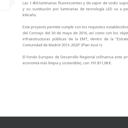
Las 1.456 luminarias fluorescentes y de vapor de sodio su
y su sustitución por luminarias de tecnología LED va a p
kW/año.
Este proyecto permite cumplir con los requisitos establecido
del Consejo del 30 de mayo de 2016, así como con los objet
infraestructuras públicas de la EMT, dentro de la “Estrat
Comunidad de Madrid 2013-2020” (Plan Azul +).
El Fondo Europeo de Desarrollo Regional cofinancia este p
economía más limpia y sostenible), con 191.811,08 €.