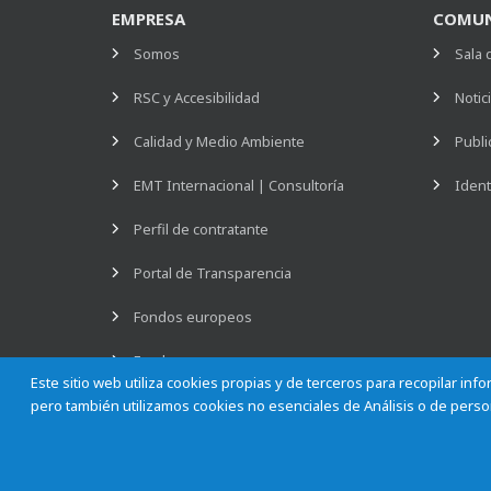
EMPRESA
COMUN
Somos
Sala 
RSC y Accesibilidad
Notic
Calidad y Medio Ambiente
Publi
EMT Internacional | Consultoría
Ident
Perfil de contratante
Portal de Transparencia
Fondos europeos
Empleo
Este sitio web utiliza cookies propias y de terceros para recopilar in
pero también utilizamos cookies no esenciales de Análisis o de person
Empresa Municipal de Transportes de Madrid, S. A.