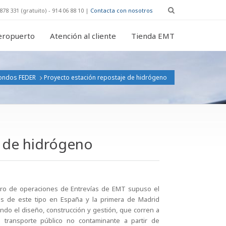
878 331 (gratuito) - 914 06 88 10 |
Contacta con nosotros
eropuerto
Atención al cliente
Tienda EMT
ondos FEDER
Proyecto estación repostaje de hidrógeno
e de hidrógeno
tro de operaciones de Entrevías de EMT supuso el
cas de este tipo en España y la primera de Madrid
do el diseño, construcción y gestión, que corren a
 transporte público no contaminante a partir de