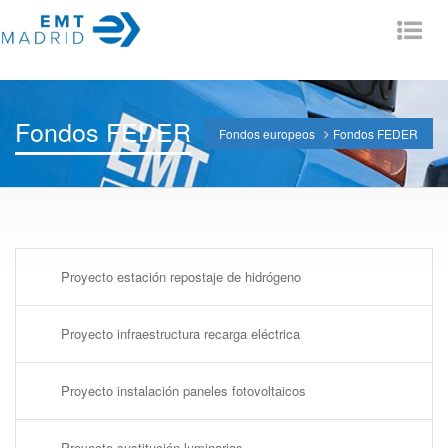
Tog
nav
Fondos FEDER
Fondos europeos
Fondos FEDER
Proyecto estación repostaje de hidrógeno
Proyecto infraestructura recarga eléctrica
Proyecto instalación paneles fotovoltaicos
Proyecto sustitución luminarias