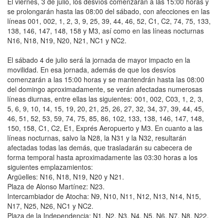
El viernes, 3 de julio, los desvíos comenzarán a las 15:00 horas y
se prolongarán hasta las 08:00 del sábado, con afecciones en las
líneas 001, 002, 1, 2, 3, 9, 25, 39, 44, 46, 52, C1, C2, 74, 75, 133,
138, 146, 147, 148, 158 y M3, así como en las líneas nocturnas
N16, N18, N19, N20, N21, NC1 y NC2.
El sábado 4 de julio será la jornada de mayor impacto en la
movilidad. En esa jornada, además de que los desvíos
comenzarán a las 15:00 horas y se mantendrán hasta las 08:00
del domingo aproximadamente, se verán afectadas numerosas
líneas diurnas, entre ellas las siguientes: 001, 002, C03, 1, 2, 3,
5, 6, 9, 10, 14, 15, 19, 20, 21, 25, 26, 27, 32, 34, 37, 39, 44, 45,
46, 51, 52, 53, 59, 74, 75, 85, 86, 102, 133, 138, 146, 147, 148,
150, 158, C1, C2, E1, Exprés Aeropuerto y M3. En cuanto a las
líneas nocturnas, salvo la N28, la N31 y la N32, resultarán
afectadas todas las demás, que trasladarán su cabecera de
forma temporal hasta aproximadamente las 03:30 horas a los
siguientes emplazamientos:
Argüelles: N16, N18, N19, N20 y N21.
Plaza de Alonso Martínez: N23.
Intercambiador de Atocha: N9, N10, N11, N12, N13, N14, N15,
N17, N25, N26, NC1 y NC2.
Plaza de la Independencia: N1, N2, N3, N4, N5, N6, N7, N8, N22,