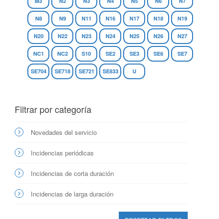
M3
N2
N3
N4
N5
N6
N7
N8
N9
N11
N16
N17
N18
N19
N20
N22
N23
N24
N25
N26
N27
NC1
NC2
S10
SE2
SE3
SE6
SE7
SE704
SE718
SE721
SE833
U
Filtrar por categoría
Novedades del servicio
Incidencias periódicas
Incidencias de corta duración
Incidencias de larga duración