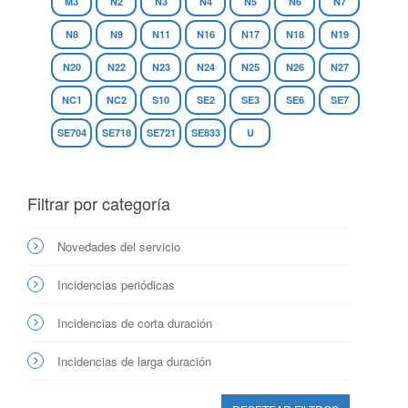
M3
N2
N3
N4
N5
N6
N7
N8
N9
N11
N16
N17
N18
N19
N20
N22
N23
N24
N25
N26
N27
NC1
NC2
S10
SE2
SE3
SE6
SE7
SE704
SE718
SE721
SE833
U
Filtrar por categoría
Novedades del servicio
Incidencias periódicas
Incidencias de corta duración
Incidencias de larga duración