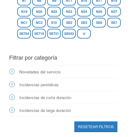
N7
N8
N9
N11
N16
N17
N18
N19
N20
N22
N23
N24
N26
N27
NC1
NC2
S10
SE2
SE3
SE6
SE7
SE704
SE718
SE721
SE833
U
Filtrar por categoría
Novedades del servicio
Incidencias periódicas
Incidencias de corta duración
Incidencias de larga duración
RESETEAR FILTROS