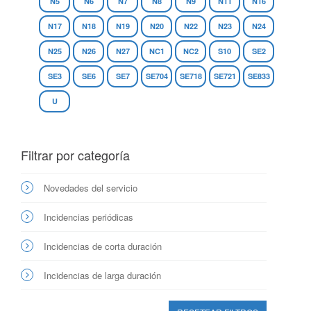
N5
N6
N7
N8
N9
N11
N16
N17
N18
N19
N20
N22
N23
N24
N25
N26
N27
NC1
NC2
S10
SE2
SE3
SE6
SE7
SE704
SE718
SE721
SE833
U
Filtrar por categoría
Novedades del servicio
Incidencias periódicas
Incidencias de corta duración
Incidencias de larga duración