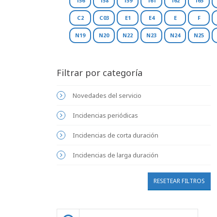
156
158
159
161
162
165
C2
C03
E1
E4
E
F
N19
N20
N22
N23
N24
N25
Filtrar por categoría
Novedades del servicio
Incidencias periódicas
Incidencias de corta duración
Incidencias de larga duración
RESETEAR FILTROS