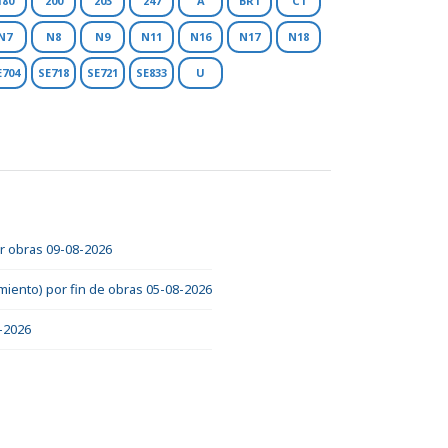
180
200
203
247
A
BR1
C1
N7
N8
N9
N11
N16
N17
N18
E704
SE718
SE721
SE833
U
or obras 09-08-2026
miento) por fin de obras 05-08-2026
7-2026