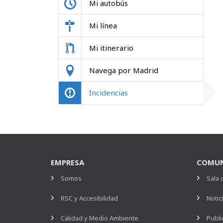
Mi autobús
Mi línea
Mi itinerario
Navega por Madrid
Incidencias
EMPRESA
COMUN
Somos
Sala 
RSC y Accesibilidad
Notic
Calidad y Medio Ambiente
Publi