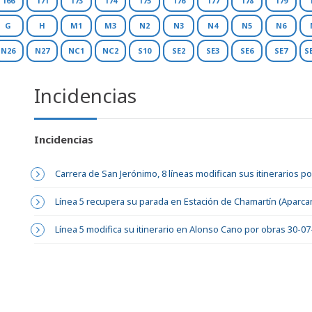
166
171
173
174
175
176
177
178
179
G
H
M1
M3
N2
N3
N4
N5
N6
N26
N27
NC1
NC2
S10
SE2
SE3
SE6
SE7
S
Incidencias
Incidencias
Carrera de San Jerónimo, 8 líneas modifican sus itinerarios p
Línea 5 recupera su parada en Estación de Chamartín (Aparca
Línea 5 modifica su itinerario en Alonso Cano por obras 30-0