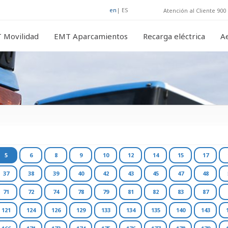
en
|
ES
Atención al Cliente 900 
 Movilidad
EMT Aparcamientos
Recarga eléctrica
A
5
6
8
9
10
12
14
15
17
37
38
39
40
42
43
45
47
48
71
72
74
78
79
81
82
83
87
121
124
126
129
133
134
135
140
143