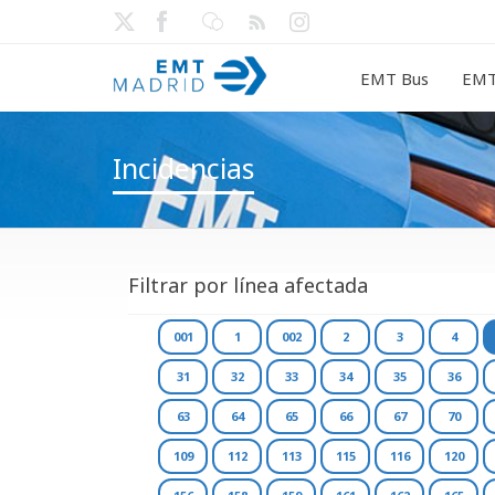
EMT Bus
EMT
Incidencias
Filtrar por línea afectada
001
1
002
2
3
4
31
32
33
34
35
36
63
64
65
66
67
70
109
112
113
115
116
120