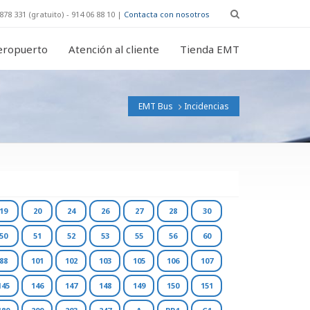
878 331 (gratuito) - 914 06 88 10 |
Contacta con nosotros
eropuerto
Atención al cliente
Tienda EMT
EMT Bus
Incidencias
19
20
24
26
27
28
30
50
51
52
53
55
56
60
88
101
102
103
105
106
107
145
146
147
148
149
150
151