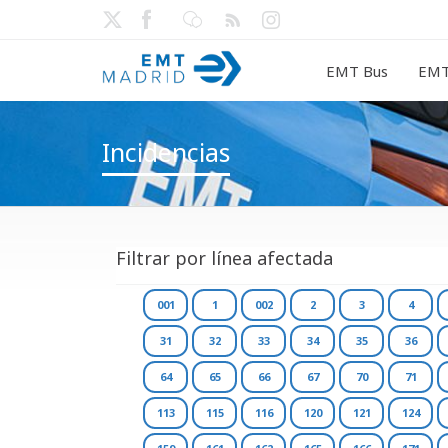
EMT Bus
EMT
Incidencias
Filtrar por línea afectada
001
1
002
2
3
4
31
32
33
34
35
36
64
65
66
67
70
71
113
115
116
120
121
124