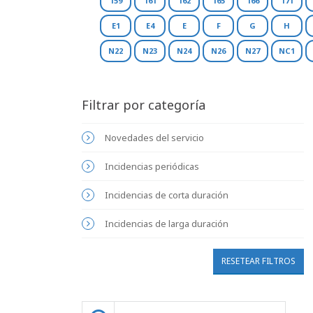
159
161
162
165
166
171
E1
E4
E
F
G
H
N22
N23
N24
N26
N27
NC1
Filtrar por categoría
Novedades del servicio
Incidencias periódicas
Incidencias de corta duración
Incidencias de larga duración
RESETEAR FILTROS