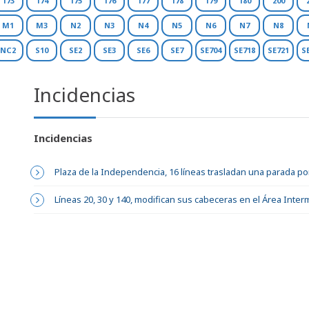
173
174
175
176
177
178
179
180
200
M1
M3
N2
N3
N4
N5
N6
N7
N8
NC2
S10
SE2
SE3
SE6
SE7
SE704
SE718
SE721
S
Incidencias
Incidencias
Plaza de la Independencia, 16 líneas trasladan una parada p
Líneas 20, 30 y 140, modifican sus cabeceras en el Área Int