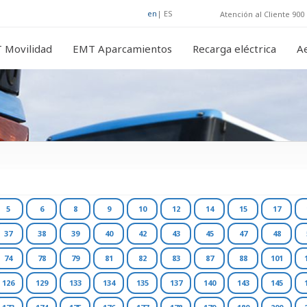
en
|
ES
Atención al Cliente 900 
 Movilidad
EMT Aparcamientos
Recarga eléctrica
A
5
6
8
9
10
12
14
15
17
37
38
39
40
42
43
45
47
48
74
78
79
81
82
83
87
88
101
126
129
133
134
135
137
140
143
145