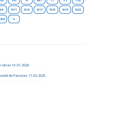
203
247
A
BR1
C1
C2
C03
N9
N11
N16
N17
N18
N19
N20
E833
U
or obras 13-07-2026
ermodal de Pavones 17-02-2025