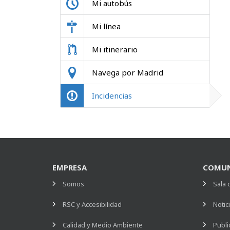
Mi autobús
Mi línea
Mi itinerario
Navega por Madrid
Incidencias
EMPRESA
COMUN
Somos
Sala 
RSC y Accesibilidad
Notic
Calidad y Medio Ambiente
Publi