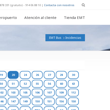
878 331 (gratuito) - 914 06 88 10 |
Contacta con nosotros
eropuerto
Atención al cliente
Tienda EMT
EMT Bus
Incidencias
19
20
24
26
27
28
30
50
51
52
55
56
60
63
102
103
105
106
107
109
112
146
147
149
150
151
156
158