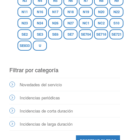
N3
N4
N5
N6
N7
N8
N9
N11
N16
N17
N18
N19
N20
N22
N23
N24
N26
N27
NC1
NC2
S10
SE2
SE3
SE6
SE7
SE704
SE718
SE721
SE833
U
Filtrar por categoría
Novedades del servicio
Incidencias periódicas
Incidencias de corta duración
Incidencias de larga duración