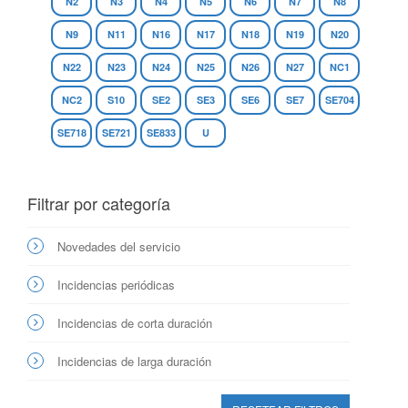
N2
N3
N4
N5
N6
N7
N8
N9
N11
N16
N17
N18
N19
N20
N22
N23
N24
N25
N26
N27
NC1
NC2
S10
SE2
SE3
SE6
SE7
SE704
SE718
SE721
SE833
U
Filtrar por categoría
Novedades del servicio
Incidencias periódicas
Incidencias de corta duración
Incidencias de larga duración