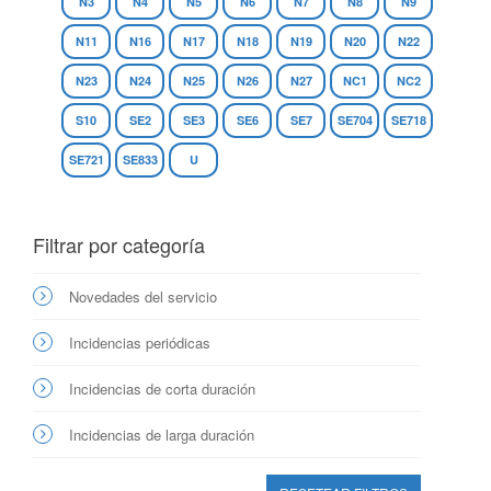
N3
N4
N5
N6
N7
N8
N9
N11
N16
N17
N18
N19
N20
N22
N23
N24
N25
N26
N27
NC1
NC2
S10
SE2
SE3
SE6
SE7
SE704
SE718
SE721
SE833
U
Filtrar por categoría
Novedades del servicio
Incidencias periódicas
Incidencias de corta duración
Incidencias de larga duración