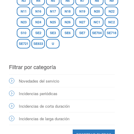
N3
N4
N5
N6
N7
N8
N9
N11
N16
N17
N18
N19
N20
N22
N23
N24
N25
N26
N27
NC1
NC2
S10
SE2
SE3
SE6
SE7
SE704
SE718
SE721
SE833
U
Filtrar por categoría
Novedades del servicio
Incidencias periódicas
Incidencias de corta duración
Incidencias de larga duración