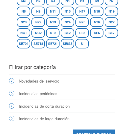
M3
N2
N3
N4
N5
N6
N7
N8
N9
N11
N16
N17
N18
N19
N20
N22
N23
N24
N25
N26
N27
NC1
NC2
S10
SE2
SE3
SE6
SE7
SE704
SE718
SE721
SE833
U
Filtrar por categoría
Novedades del servicio
Incidencias periódicas
Incidencias de corta duración
Incidencias de larga duración