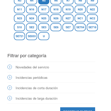
N3
N4
N5
N6
N7
N8
N9
N11
N16
N17
N18
N19
N20
N22
N23
N24
N25
N26
N27
NC1
NC2
S10
SE2
SE3
SE6
SE7
SE704
SE718
SE721
SE833
U
Filtrar por categoría
Novedades del servicio
Incidencias periódicas
Incidencias de corta duración
Incidencias de larga duración