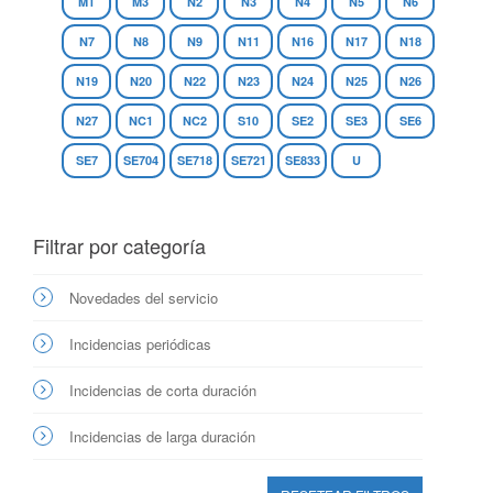
M1
M3
N2
N3
N4
N5
N6
N7
N8
N9
N11
N16
N17
N18
N19
N20
N22
N23
N24
N25
N26
N27
NC1
NC2
S10
SE2
SE3
SE6
SE7
SE704
SE718
SE721
SE833
U
Filtrar por categoría
Novedades del servicio
Incidencias periódicas
Incidencias de corta duración
Incidencias de larga duración