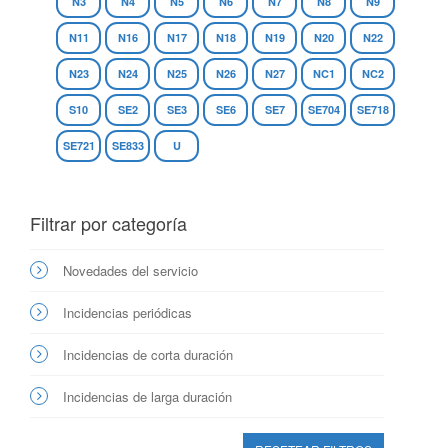
N3
N4
N5
N6
N7
N8
N9
N11
N16
N17
N18
N19
N20
N22
N23
N24
N25
N26
N27
NC1
NC2
S10
SE2
SE3
SE6
SE7
SE704
SE718
SE721
SE833
U
Filtrar por categoría
Novedades del servicio
Incidencias periódicas
Incidencias de corta duración
Incidencias de larga duración