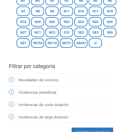
M1
M3
N2
N3
N4
N5
N6
N7
N8
N9
N11
N16
N17
N18
N19
N20
N22
N23
N24
N25
N26
N27
NC1
NC2
S10
SE2
SE3
SE6
SE7
SE704
SE718
SE721
SE833
U
Filtrar por categoría
Novedades del servicio
Incidencias periódicas
Incidencias de corta duración
Incidencias de larga duración