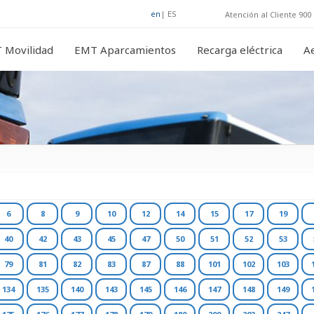
en
|
ES
Atención al Cliente 900 
 Movilidad
EMT Aparcamientos
Recarga eléctrica
A
6
8
9
10
12
14
15
17
19
40
42
43
45
47
50
51
52
53
79
81
82
83
87
88
101
102
103
134
135
140
143
145
146
147
148
149