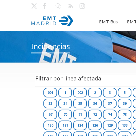
EMT Bus
EMT
Incidencias
Filtrar por línea afectada
001
1
002
2
3
5
33
34
35
36
37
39
67
70
71
72
74
78
120
121
124
126
129
133