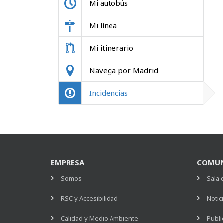
Mi autobús
Mi línea
Mi itinerario
Navega por Madrid
Incidencias
EMPRESA
COMUN
Somos
Sala 
RSC y Accesibilidad
Notic
Calidad y Medio Ambiente
Publi