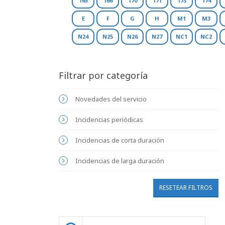
165
166
170
171
173
174
E
F
G
H
M1
M3
N24
N25
N26
N27
NC1
NC2
Filtrar por categoría
Novedades del servicio
Incidencias periódicas
Incidencias de corta duración
Incidencias de larga duración
RESETEAR FILTROS