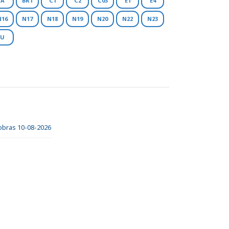
A
BR1
C1
C2
C03
E1
E4
N16
N17
N18
N19
N20
N22
N23
U
 obras 10-08-2026