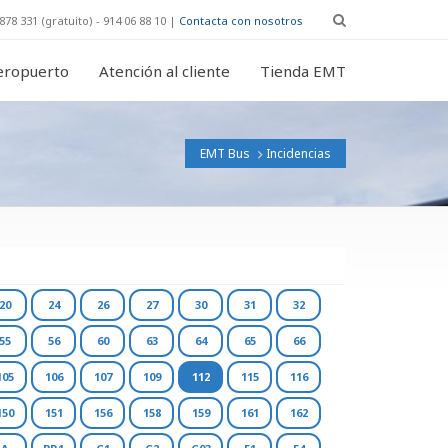
878 331 (gratuito) - 914 06 88 10 |
Contacta con nosotros
eropuerto
Atención al cliente
Tienda EMT
EMT Bus
Incidencias
20
24
26
27
30
31
32
55
56
60
63
64
65
66
105
106
107
109
112
115
116
150
151
156
158
159
161
162