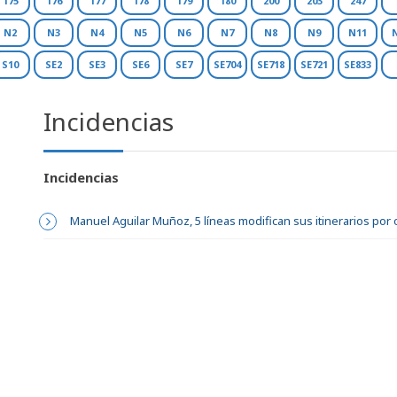
175
176
177
178
179
180
200
203
247
N2
N3
N4
N5
N6
N7
N8
N9
N11
S10
SE2
SE3
SE6
SE7
SE704
SE718
SE721
SE833
Incidencias
Incidencias
Manuel Aguilar Muñoz, 5 líneas modifican sus itinerarios por