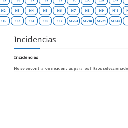
175
176
177
178
179
180
200
203
247
N2
N3
N4
N5
N6
N7
N8
N9
N11
S10
SE2
SE3
SE6
SE7
SE704
SE718
SE721
SE833
Incidencias
Incidencias
No se encontraron incidencias para los filtros seleccionad