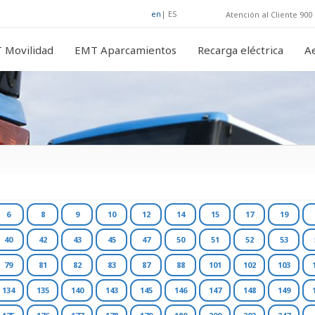
en
|
ES
Atención al Cliente 900 
 Movilidad
EMT Aparcamientos
Recarga eléctrica
A
6
8
9
10
12
14
15
17
19
40
42
43
45
47
50
51
52
53
79
81
82
83
87
88
101
102
103
134
135
140
143
145
146
147
148
149