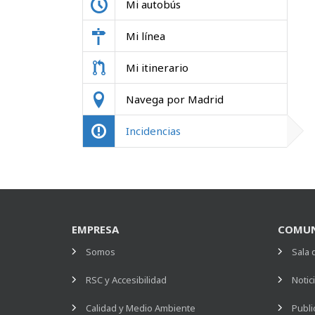
Mi autobús
Mi línea
Mi itinerario
Navega por Madrid
Incidencias
EMPRESA
COMUN
Somos
Sala 
RSC y Accesibilidad
Notic
Calidad y Medio Ambiente
Publi