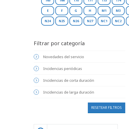
165
166
170
171
173
174
E
F
G
H
M1
M3
N24
N25
N26
N27
NC1
NC2
Filtrar por categoría
Novedades del servicio
Incidencias periódicas
Incidencias de corta duración
Incidencias de larga duración
RESETEAR FILTROS