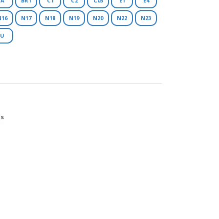
A
BR1
C1
C2
C03
E1
E4
N16
N17
N18
N19
N20
N22
N23
U
os