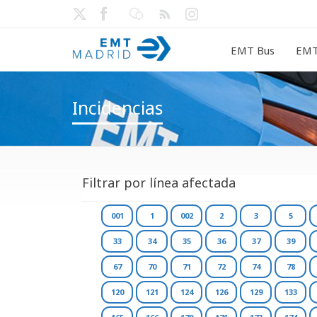
EMT Bus
EMT
Incidencias
Filtrar por línea afectada
001
1
002
2
3
5
33
34
35
36
37
39
67
70
71
72
74
78
120
121
124
126
129
133