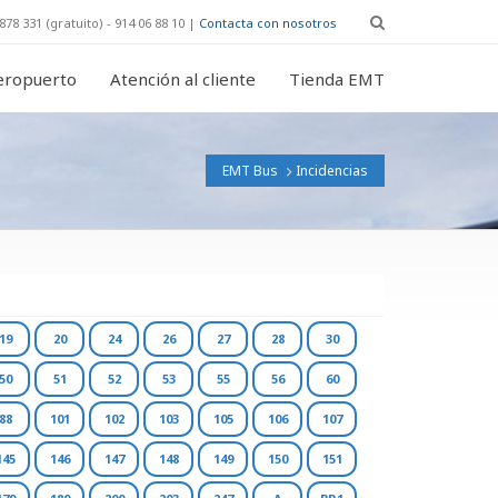
878 331 (gratuito) - 914 06 88 10 |
Contacta con nosotros
eropuerto
Atención al cliente
Tienda EMT
EMT Bus
Incidencias
19
20
24
26
27
28
30
50
51
52
53
55
56
60
88
101
102
103
105
106
107
145
146
147
148
149
150
151