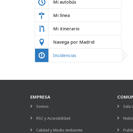
Mi autobús
Mi línea
Mi itinerario
Navega por Madrid
Incidencias
EMPRESA
COMUN
Somos
Sala 
RSC y Accesibilidad
Notic
Calidad y Medio Ambiente
Publi