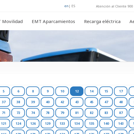
en
|
ES
Atención al Cliente 900 
 Movilidad
EMT Aparcamientos
Recarga eléctrica
A
5
6
8
9
10
12
14
15
17
37
38
39
40
42
43
45
47
48
71
72
74
78
79
81
82
83
87
121
124
126
129
133
134
135
140
143