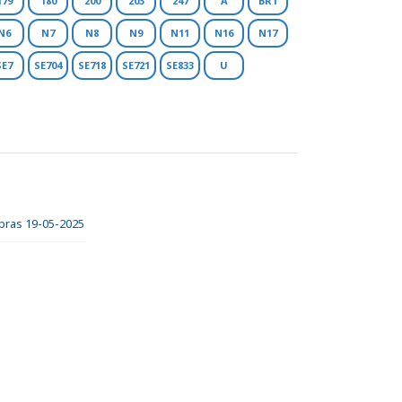
179
180
200
203
247
A
BR1
N6
N7
N8
N9
N11
N16
N17
SE7
SE704
SE718
SE721
SE833
U
obras 19-05-2025