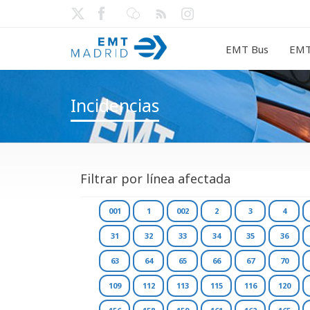
EMT Bus
EMT
Incidencias
Filtrar por línea afectada
001
1
002
2
3
4
31
32
33
34
35
36
63
64
65
66
67
70
109
112
113
115
116
120