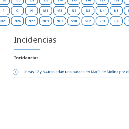
166
170
171
173
174
175
176
177
178
F
G
H
M1
M3
N2
N3
N4
N5
N25
N26
N27
NC1
NC2
S10
SE2
SE3
SE6
Incidencias
Incidencias
Líneas 12 y N4 trasladan una parada en María de Molina por 