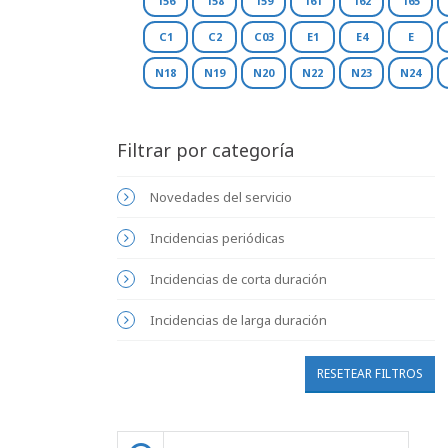
156
158
159
161
162
165
C1
C2
C03
E1
E4
E
N18
N19
N20
N22
N23
N24
Filtrar por categoría
Novedades del servicio
Incidencias periódicas
Incidencias de corta duración
Incidencias de larga duración
RESETEAR FILTROS