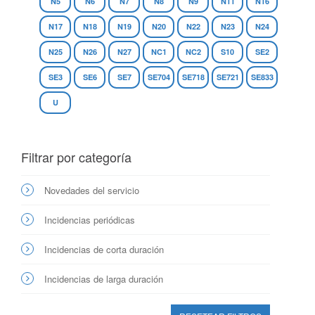
N5
N6
N7
N8
N9
N11
N16
N17
N18
N19
N20
N22
N23
N24
N25
N26
N27
NC1
NC2
S10
SE2
SE3
SE6
SE7
SE704
SE718
SE721
SE833
U
Filtrar por categoría
Novedades del servicio
Incidencias periódicas
Incidencias de corta duración
Incidencias de larga duración