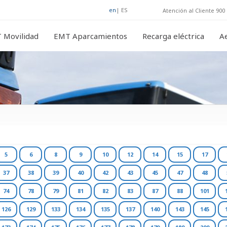
en
|
ES
Atención al Cliente 900 
 Movilidad
EMT Aparcamientos
Recarga eléctrica
A
5
6
8
9
10
12
14
15
17
37
38
39
40
42
43
45
47
48
74
78
79
81
82
83
87
88
101
126
129
133
134
135
137
140
143
145