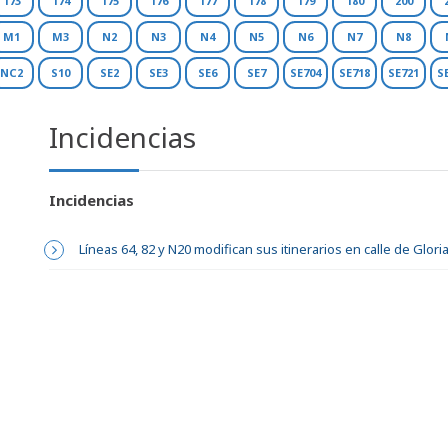
173
174
175
176
177
178
179
180
200
M1
M3
N2
N3
N4
N5
N6
N7
N8
NC2
S10
SE2
SE3
SE6
SE7
SE704
SE718
SE721
S
Incidencias
Incidencias
Líneas 64, 82 y N20 modifican sus itinerarios en calle de Glor