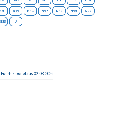
203
247
A
BR1
C1
C2
C03
N9
N11
N16
N17
N18
N19
N20
E833
U
ia Fuertes por obras 02-08-2026