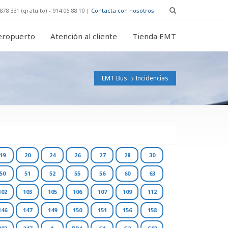
878 331 (gratuito) - 914 06 88 10 |
Contacta con nosotros
eropuerto
Atención al cliente
Tienda EMT
EMT Bus
Incidencias
19
20
24
26
27
28
30
50
51
52
55
56
60
63
102
103
105
106
107
109
112
146
147
149
150
151
156
158