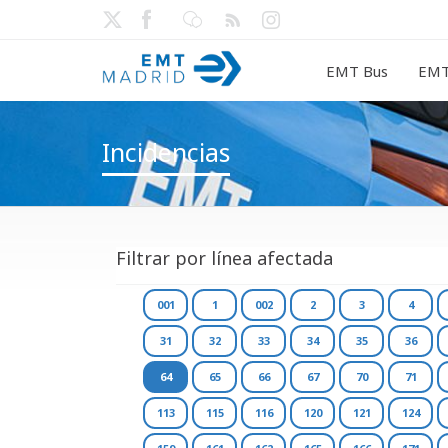
EMT Bus
EMT
Incidencias
Filtrar por línea afectada
001
1
002
2
3
4
31
32
33
34
35
36
64
65
66
67
70
71
113
115
116
120
121
124