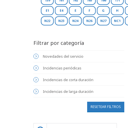
159
161
162
165
166
171
E1
E4
E
F
G
H
N22
N23
N24
N26
N27
NC1
Filtrar por categoría
Novedades del servicio
Incidencias periódicas
Incidencias de corta duración
Incidencias de larga duración
RESETEAR FILTROS