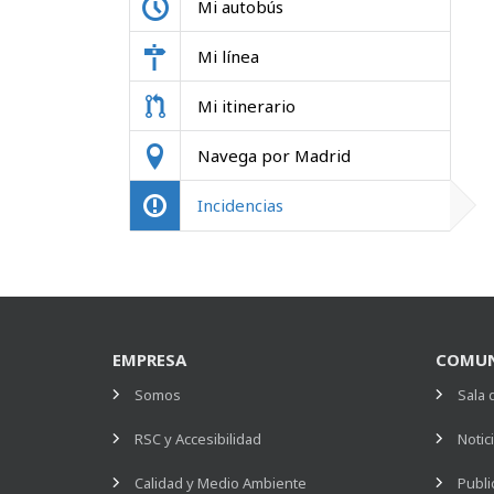
Mi autobús
Mi línea
Mi itinerario
Navega por Madrid
Incidencias
EMPRESA
COMUN
Somos
Sala 
RSC y Accesibilidad
Notic
Calidad y Medio Ambiente
Publi