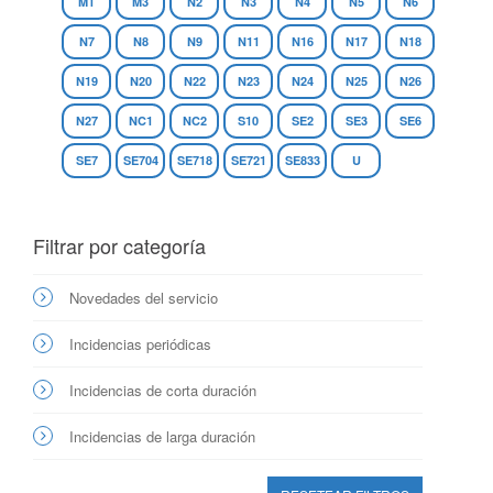
M1
M3
N2
N3
N4
N5
N6
N7
N8
N9
N11
N16
N17
N18
N19
N20
N22
N23
N24
N25
N26
N27
NC1
NC2
S10
SE2
SE3
SE6
SE7
SE704
SE718
SE721
SE833
U
Filtrar por categoría
Novedades del servicio
Incidencias periódicas
Incidencias de corta duración
Incidencias de larga duración