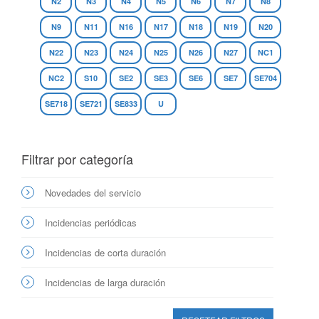
N2
N3
N4
N5
N6
N7
N8
N9
N11
N16
N17
N18
N19
N20
N22
N23
N24
N25
N26
N27
NC1
NC2
S10
SE2
SE3
SE6
SE7
SE704
SE718
SE721
SE833
U
Filtrar por categoría
Novedades del servicio
Incidencias periódicas
Incidencias de corta duración
Incidencias de larga duración