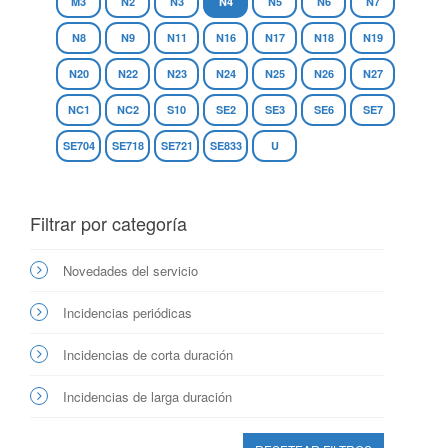
M3
N2
N3
N4
N5
N6
N7
N8
N9
N11
N16
N17
N18
N19
N20
N22
N23
N24
N25
N26
N27
NC1
NC2
S10
SE2
SE3
SE6
SE7
SE704
SE718
SE721
SE833
U
Filtrar por categoría
Novedades del servicio
Incidencias periódicas
Incidencias de corta duración
Incidencias de larga duración