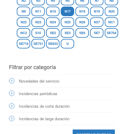
N2
N3
N4
N5
N6
N7
N8
N9
N11
N16
N17
N18
N19
N20
N22
N23
N24
N25
N26
N27
NC1
NC2
S10
SE2
SE3
SE6
SE7
SE704
SE718
SE721
SE833
U
Filtrar por categoría
Novedades del servicio
Incidencias periódicas
Incidencias de corta duración
Incidencias de larga duración