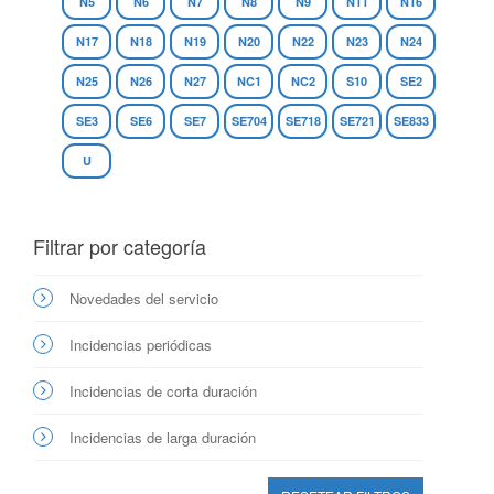
N5
N6
N7
N8
N9
N11
N16
N17
N18
N19
N20
N22
N23
N24
N25
N26
N27
NC1
NC2
S10
SE2
SE3
SE6
SE7
SE704
SE718
SE721
SE833
U
Filtrar por categoría
Novedades del servicio
Incidencias periódicas
Incidencias de corta duración
Incidencias de larga duración