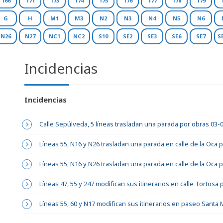
166
171
173
174
175
176
177
178
179
G
H
M1
M3
N2
N3
N4
N5
N6
N26
N27
NC1
NC2
S10
SE2
SE3
SE6
SE7
S
Incidencias
Incidencias
Calle Sepúlveda, 5 líneas trasladan una parada por obras 03-
Líneas 55, N16 y N26 trasladan una parada en calle de la Oca 
Líneas 55, N16 y N26 trasladan una parada en calle de la Oca 
Líneas 47, 55 y 247 modifican sus itinerarios en calle Tortosa
Líneas 55, 60 y N17 modifican sus itinerarios en paseo Santa