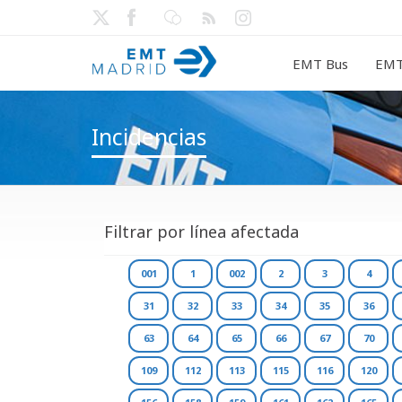
EMT Bus
EMT
Incidencias
Filtrar por línea afectada
001
1
002
2
3
4
31
32
33
34
35
36
63
64
65
66
67
70
109
112
113
115
116
120