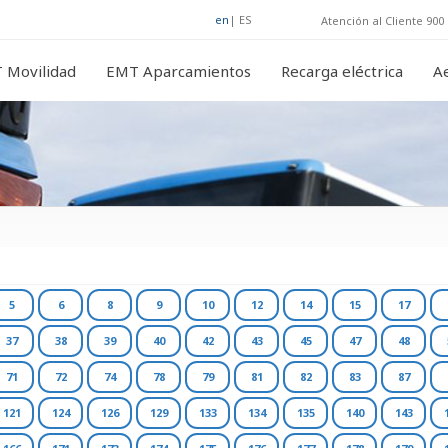
en
|
ES
Atención al Cliente 900 
 Movilidad
EMT Aparcamientos
Recarga eléctrica
A
5
6
8
9
10
12
14
15
17
37
38
39
40
42
43
45
47
48
71
72
74
78
79
81
82
83
87
121
124
126
129
133
134
135
140
143