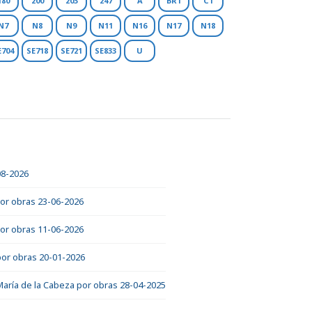
180
200
203
247
A
BR1
C1
N7
N8
N9
N11
N16
N17
N18
E704
SE718
SE721
SE833
U
08-2026
por obras 23-06-2026
por obras 11-06-2026
 por obras 20-01-2026
 María de la Cabeza por obras 28-04-2025