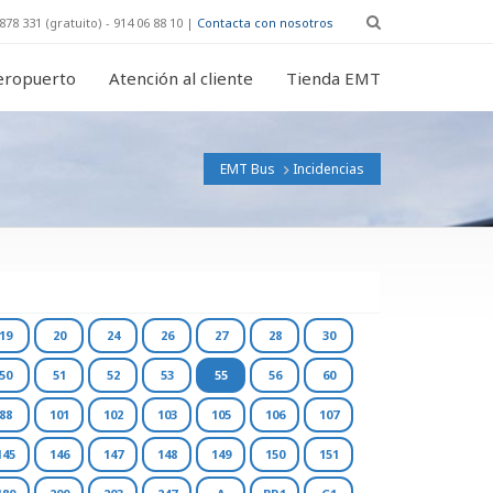
878 331 (gratuito) - 914 06 88 10 |
Contacta con nosotros
eropuerto
Atención al cliente
Tienda EMT
EMT Bus
Incidencias
19
20
24
26
27
28
30
50
51
52
53
55
56
60
88
101
102
103
105
106
107
145
146
147
148
149
150
151