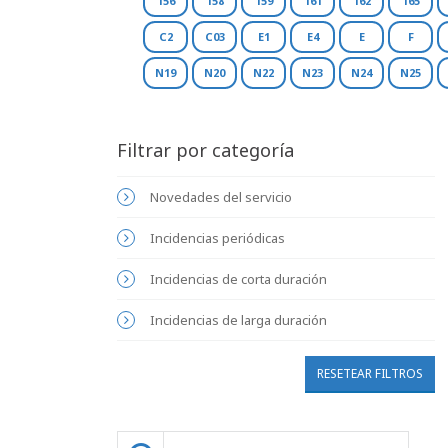
156
158
159
161
162
165
C2
C03
E1
E4
E
F
N19
N20
N22
N23
N24
N25
Filtrar por categoría
Novedades del servicio
Incidencias periódicas
Incidencias de corta duración
Incidencias de larga duración
RESETEAR FILTROS