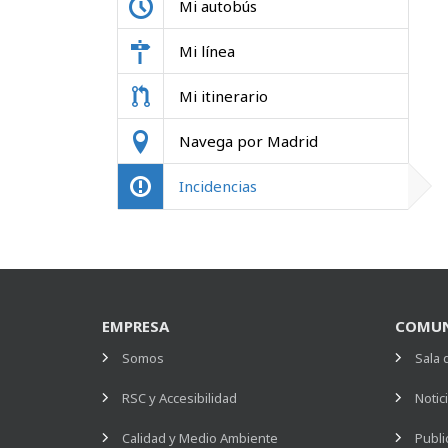
Mi autobús
Mi línea
Mi itinerario
Navega por Madrid
Incidencias
EMPRESA
COMUN
Somos
Sala 
RSC y Accesibilidad
Notic
Calidad y Medio Ambiente
Publi