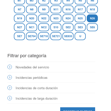
M1
M3
N2
N3
N4
N5
N6
N7
N8
N9
N11
N16
N17
N18
N19
N20
N22
N23
N24
N25
N26
N27
NC1
NC2
S10
SE2
SE3
SE6
SE7
SE704
SE718
SE721
SE833
U
Filtrar por categoría
Novedades del servicio
Incidencias periódicas
Incidencias de corta duración
Incidencias de larga duración