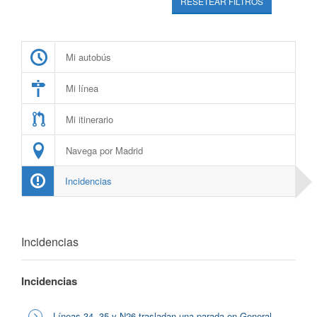
RESETEAR FILTROS
Mi autobús
Mi línea
Mi itinerario
Navega por Madrid
Incidencias
Incidencias
Incidencias
Líneas 34, 35 y N26 trasladan una parada en General