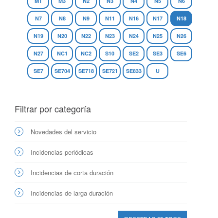
M1
M3
N2
N3
N4
N5
N6
N7
N8
N9
N11
N16
N17
N18
N19
N20
N22
N23
N24
N25
N26
N27
NC1
NC2
S10
SE2
SE3
SE6
SE7
SE704
SE718
SE721
SE833
U
Filtrar por categoría
Novedades del servicio
Incidencias periódicas
Incidencias de corta duración
Incidencias de larga duración