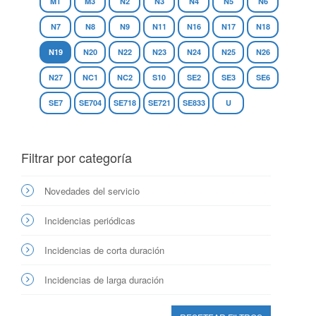
M1
M3
N2
N3
N4
N5
N6
N7
N8
N9
N11
N16
N17
N18
N19
N20
N22
N23
N24
N25
N26
N27
NC1
NC2
S10
SE2
SE3
SE6
SE7
SE704
SE718
SE721
SE833
U
Filtrar por categoría
Novedades del servicio
Incidencias periódicas
Incidencias de corta duración
Incidencias de larga duración