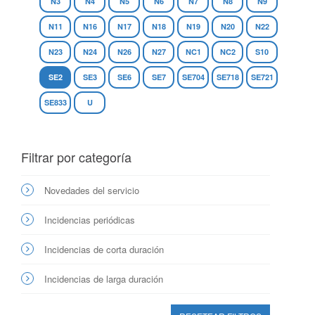
N3
N4
N5
N6
N7
N8
N9
N11
N16
N17
N18
N19
N20
N22
N23
N24
N26
N27
NC1
NC2
S10
SE2
SE3
SE6
SE7
SE704
SE718
SE721
SE833
U
Filtrar por categoría
Novedades del servicio
Incidencias periódicas
Incidencias de corta duración
Incidencias de larga duración