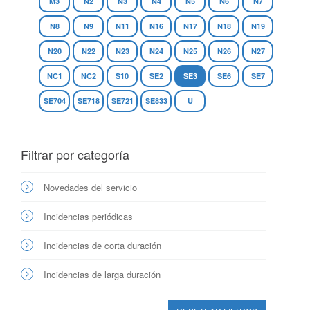
M3
N2
N3
N4
N5
N6
N7
N8
N9
N11
N16
N17
N18
N19
N20
N22
N23
N24
N25
N26
N27
NC1
NC2
S10
SE2
SE3
SE6
SE7
SE704
SE718
SE721
SE833
U
Filtrar por categoría
Novedades del servicio
Incidencias periódicas
Incidencias de corta duración
Incidencias de larga duración