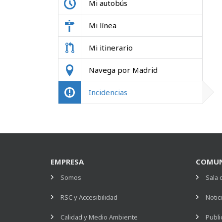
Mi autobús
Mi línea
Mi itinerario
Navega por Madrid
Incidencias
EMPRESA
COMUN
Somos
Sala 
RSC y Accesibilidad
Notic
Calidad y Medio Ambiente
Publi