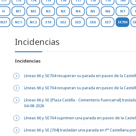
171
173
174
175
176
177
178
179
180
H
M1
M3
N2
N3
N4
N5
N6
N7
N27
NC1
NC2
S10
SE2
SE3
SE6
SE7
SE704
S
Incidencias
Incidencias
Líneas 66 y SE704 recuperan su parada en paseo de la Castel
Líneas 66 y SE704 recuperan su parada en paseo de la Castel
Líneas 66 y SE [Plaza Castilla - Cementerio Fuencarral] trasl
04-08-2026
Líneas 66 y SE704 suprimen una parada en paseo de la Castel
Líneas 66 y SE [704] trasladan una parada en Pº Castellana po