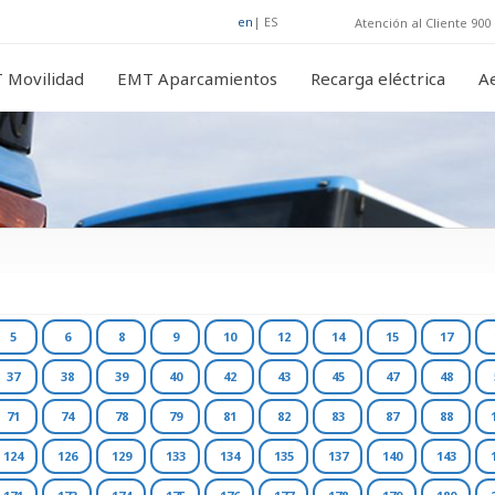
en
|
ES
Atención al Cliente 900 
 Movilidad
EMT Aparcamientos
Recarga eléctrica
A
5
6
8
9
10
12
14
15
17
37
38
39
40
42
43
45
47
48
71
74
78
79
81
82
83
87
88
124
126
129
133
134
135
137
140
143