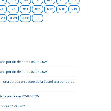
200
203
247
A
BR1
C1
C2
N8
N9
N11
N16
N17
N18
N19
E718
SE721
SE833
U
lana por fin de obras 06-08-2026
lana por fin de obras 07-08-2026
adan una parada en paseo de la Castellana por obras
lana por obras 02-07-2026
r obras 11-08-2025