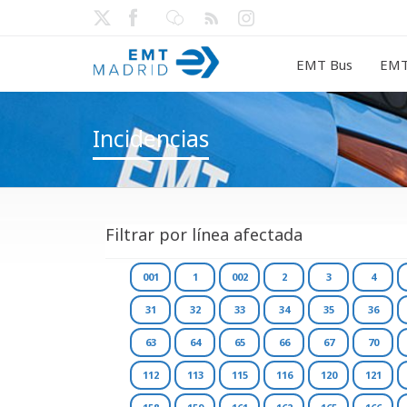
EMT Bus
EMT
Incidencias
Filtrar por línea afectada
001
1
002
2
3
4
31
32
33
34
35
36
63
64
65
66
67
70
112
113
115
116
120
121