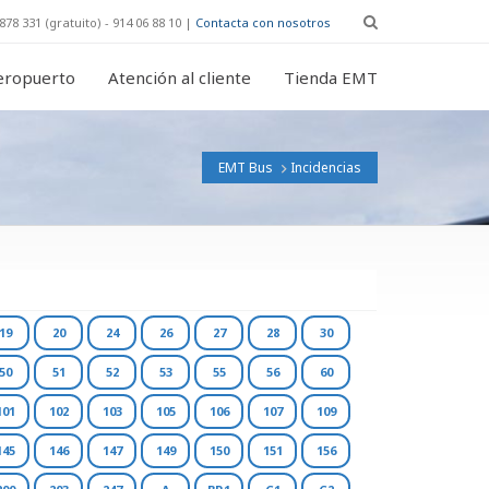
878 331 (gratuito) - 914 06 88 10 |
Contacta con nosotros
eropuerto
Atención al cliente
Tienda EMT
EMT Bus
Incidencias
19
20
24
26
27
28
30
50
51
52
53
55
56
60
101
102
103
105
106
107
109
145
146
147
149
150
151
156