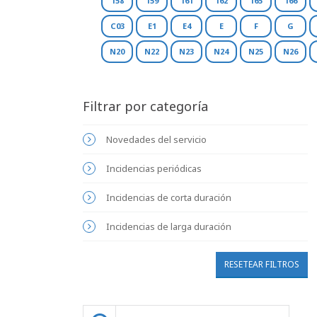
158
159
161
162
165
166
C03
E1
E4
E
F
G
N20
N22
N23
N24
N25
N26
Filtrar por categoría
Novedades del servicio
Incidencias periódicas
Incidencias de corta duración
Incidencias de larga duración
RESETEAR FILTROS