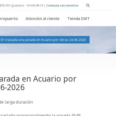
878 331 (gratuito) - 914 06 88 10 |
Contacta con nosotros
eropuerto
Atención al cliente
Tienda EMT
 101 traslada una parada en Acuario por obras 24-06-2026
parada en Acuario por
06-2026
 de larga duración
 traslada provisionalmente la parada 3549,