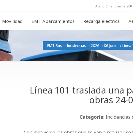
Atención al Cliente 900 
 Movilidad
EMT Aparcamientos
Recarga eléctrica
A
EMT Bus
Incidencias
2026
06-Junio
Línea
Línea 101 traslada una 
obras 24-
Categoría
: Incidencias
Con motivo de las obras que se van a realizar, se