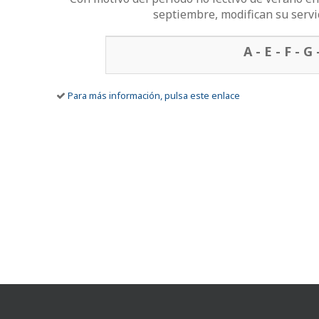
septiembre, modifican su servic
Líneas afectadas por la incidencia
A - E - F - G 
Para más información, pulsa este enlace