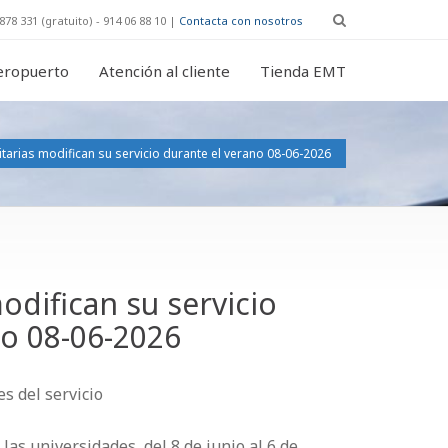
878 331 (gratuito) - 914 06 88 10 |
Contacta con nosotros
eropuerto
Atención al cliente
Tienda EMT
itarias modifican su servicio durante el verano 08-06-2026
odifican su servicio
no 08-06-2026
s del servicio
las universidades, del 8 de junio al 6 de