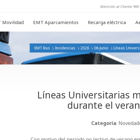
Atención al Cliente 900 
 Movilidad
EMT Aparcamientos
Recarga eléctrica
A
EMT Bus
Incidencias
2026
06-Junio
Líneas Univers
Líneas Universitarias m
durante el vera
Categoría
: Novedade
Con motivo del periodo no lectivo de verano en 