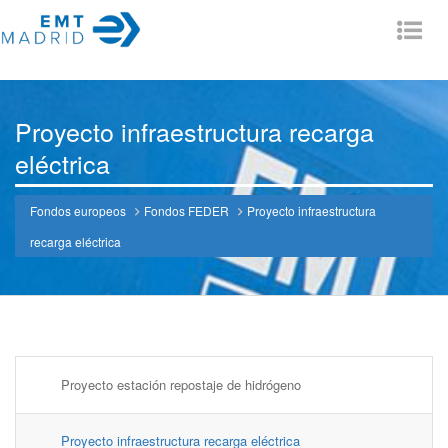
Tog
nav
Proyecto infraestructura recarga
eléctrica
Fondos europeos
Fondos FEDER
Proyecto infraestructura
recarga eléctrica
Proyecto estación repostaje de hidrógeno
Proyecto infraestructura recarga eléctrica