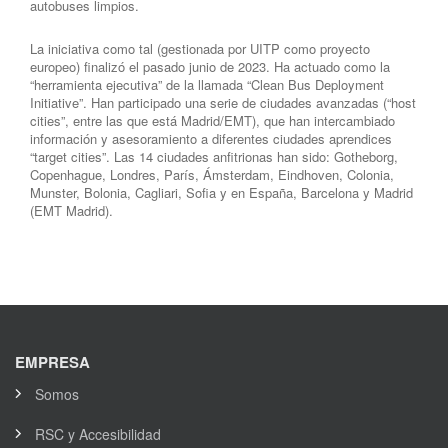
autobuses limpios.
La iniciativa como tal (gestionada por UITP como proyecto
europeo) finalizó el pasado junio de 2023. Ha actuado como la
“herramienta ejecutiva” de la llamada “Clean Bus Deployment
Initiative”. Han participado una serie de ciudades avanzadas (“host
cities”, entre las que está Madrid/EMT), que han intercambiado
información y asesoramiento a diferentes ciudades aprendices
“target cities”. Las 14 ciudades anfitrionas han sido: Gotheborg,
Copenhague, Londres, París, Ámsterdam, Eindhoven, Colonia,
Munster, Bolonia, Cagliari, Sofia y en España, Barcelona y Madrid
(EMT Madrid).
EMPRESA
Somos
RSC y Accesibilidad