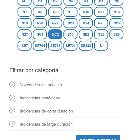
M1
M3
N2
N3
N4
N5
N6
N7
N8
N9
N11
N16
N17
N18
N19
N20
N22
N23
N24
N25
N26
N27
NC1
NC2
S10
SE2
SE3
SE6
SE7
SE704
SE718
SE721
SE833
U
Filtrar por categoría
Novedades del servicio
Incidencias periódicas
Incidencias de corta duración
Incidencias de larga duración