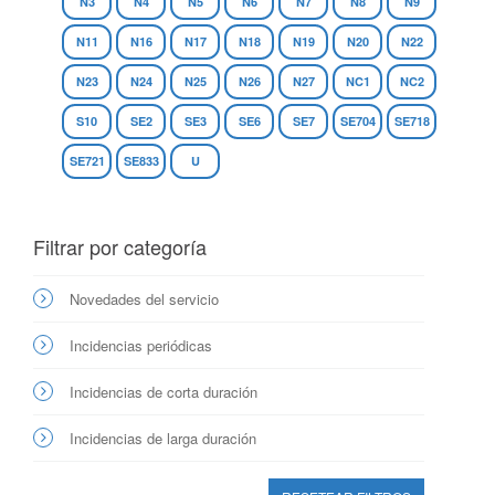
N3
N4
N5
N6
N7
N8
N9
N11
N16
N17
N18
N19
N20
N22
N23
N24
N25
N26
N27
NC1
NC2
S10
SE2
SE3
SE6
SE7
SE704
SE718
SE721
SE833
U
Filtrar por categoría
Novedades del servicio
Incidencias periódicas
Incidencias de corta duración
Incidencias de larga duración