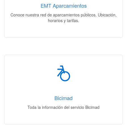
EMT Aparcamientos
Acceso
Conoce nuestra red de aparcamientos públicos. Ubicación,
horarios y tarifas.
Bicimad
Como funciona | Planos & estaciones | Abonos y tarifas
Bicimad
Acceso
Toda la información del servicio Bicimad