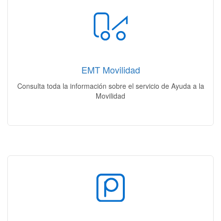
Ayuda a la Movilidad
Localiza tu vehículo | Ubicación de los depósitos | Horarios y
tarifas | Documentación necesaria
EMT Movilidad
Acceso
Consulta toda la información sobre el servicio de Ayuda a la
Movilidad
Nuestros Aparcamientos
Mi aparcamiento | Plazas Disponibles | Rotación |
Residentes | Venta plazas