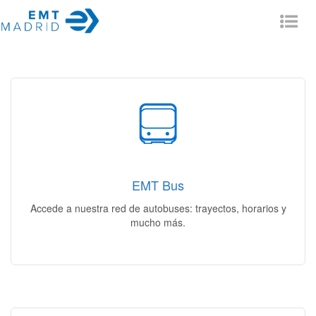
Tog
nav
Muévete en Bus
Mi itinerario | Mi autobús | Mi línea | Estado del servicio |
Incidencias
EMT Bus
Acceso
Accede a nuestra red de autobuses: trayectos, horarios y
mucho más.