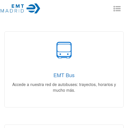
Tog
nav
Muévete en Bus
Mi itinerario | Mi autobús | Mi línea | Estado del servicio |
Incidencias
EMT Bus
Acceso
Accede a nuestra red de autobuses: trayectos, horarios y
mucho más.