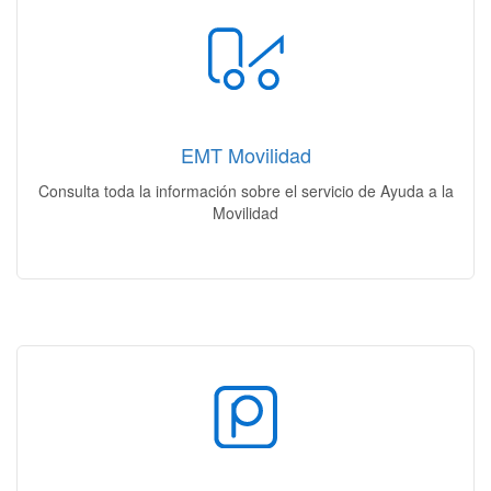
Ayuda a la Movilidad
Localiza tu vehículo | Ubicación de los depósitos | Horarios y
tarifas | Documentación necesaria
EMT Movilidad
Acceso
Consulta toda la información sobre el servicio de Ayuda a la
Movilidad
Nuestros Aparcamientos
Mi aparcamiento | Plazas Disponibles | Rotación |
Residentes | Venta plazas