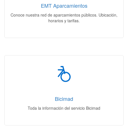
EMT Aparcamientos
Acceso
Conoce nuestra red de aparcamientos públicos. Ubicación,
horarios y tarifas.
Bicimad
Como funciona | Planos & estaciones | Abonos y tarifas
Bicimad
Acceso
Toda la información del servicio Bicimad